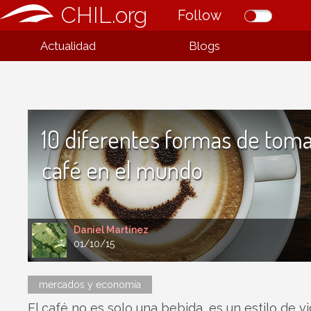
CHIL.org
Follow
Actualidad
Blogs
10 diferentes formas de tom
café en el mundo
Daniel Martínez
01/10/15
mercados y economía
El café no es solo una bebida, es un estilo de vi