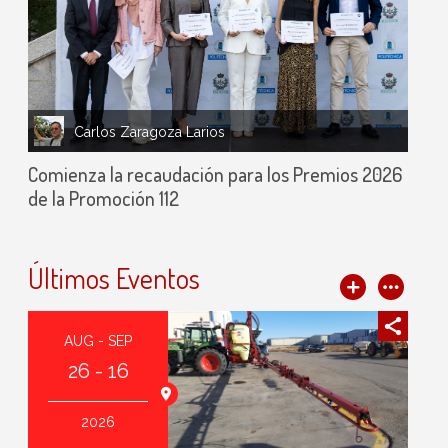
Carlos Zaragoza Larios
Comienza la recaudación para los Premios 2026
de la Promoción 112
Últimos Eventos
AUG - SEP
26 - 16
agoza (España)
2026