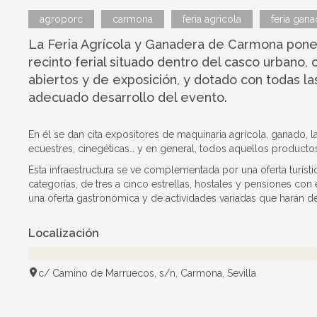
agroporc
carmona
feria agricola
feria gana
La Feria Agrícola y Ganadera de Carmona pone a
recinto ferial situado dentro del casco urbano,
abiertos y de exposición, y dotado con todas la
adecuado desarrollo del evento.
En él se dan cita expositores de maquinaria agrícola, ganado, lab
ecuestres, cinegéticas… y en general, todos aquellos productos 
Esta infraestructura se ve complementada por una oferta turíst
categorías, de tres a cinco estrellas, hostales y pensiones c
una oferta gastronómica y de actividades variadas que harán de 
Localización
c/ Camino de Marruecos, s/n, Carmona, Sevilla