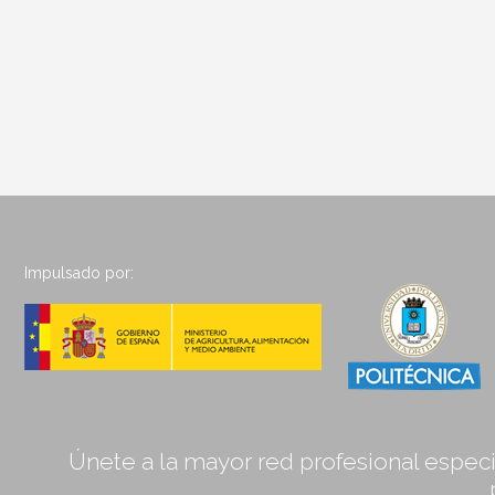
Impulsado por:
Únete a la mayor red profesional especia