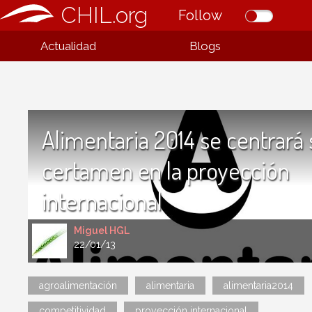
CHIL.org
Follow
Actualidad
Blogs
Alimentaria 2014 se centrará 
certamen en la proyección
internacional
Miguel HGL
22/01/13
agroalimentación
alimentaria
alimentaria2014
competitividad
proyección internacional