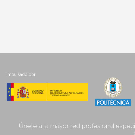
Impulsado por:
Únete a la mayor red profesional especia