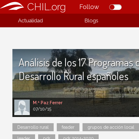
CHIL.org
Follow
Actualidad
Blogs
Análisis de los 17 Programas 
Desarrollo Rural españoles
M.ª Paz Ferrer
07/10/15
Desarrollo rural
feader
grupos de acción local
leader
pdr
pdr 2014-2020