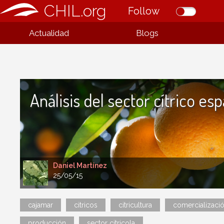
CHIL.org
Follow
Actualidad
Blogs
Análisis del sector cítrico es
Daniel Martínez
25/05/15
cajamar
citricos
citricultura
comercializaci
producción
sector citricola