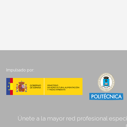
Impulsado por:
Únete a la mayor red profesional especia