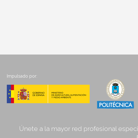
Impulsado por:
Únete a la mayor red profesional especia