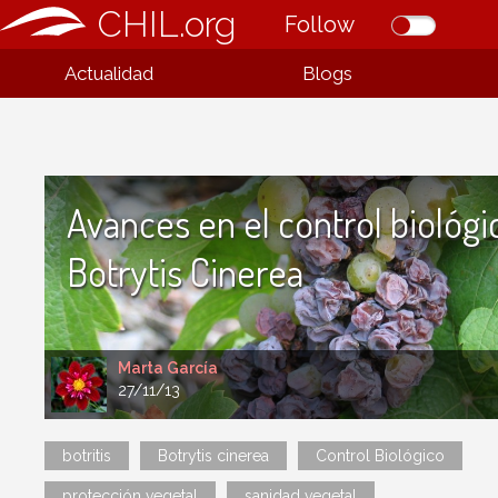
CHIL.org
Follow
Actualidad
Blogs
Avances en el control biológi
Botrytis Cinerea
Marta García
27/11/13
botritis
Botrytis cinerea
Control Biológico
protección vegetal
sanidad vegetal