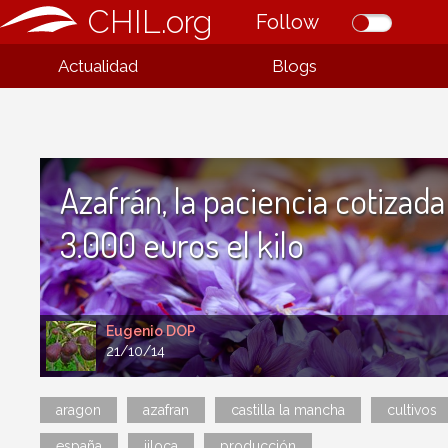
CHIL.org
Follow
Actualidad
Blogs
Azafrán, la paciencia cotizada
3.000 euros el kilo
Eugenio DOP
21/10/14
aragon
azafran
castilla la mancha
cultivos
españa
jiloca
producción