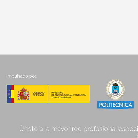
Impulsado por:
Únete a la mayor red profesional especia