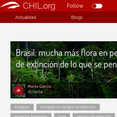
CHIL.org
Follow
Actualidad
Blogs
Brasil: mucha más flora en pe
de extinción de lo que se pe
Marta García
16/11/14
bosques
bosques en peligro de extinción
especies forestales
flora
peligro de extinción