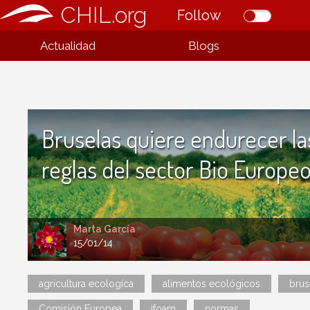
CHIL.org
Follow
Actualidad
Blogs
Bruselas quiere endurecer la
reglas del sector Bio Europe
Marta García
15/01/14
agricultura ecologíca
alimentos ecológicos
brus
Comisión Europea
ifoam
normas