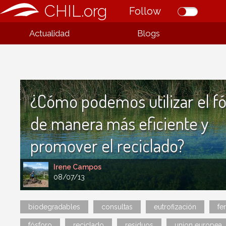
CHIL.org
Follow
Actualidad
Blogs
¿Cómo podemos utilizar el f
de manera más eficiente y
promover el reciclado?
Irene Campos
08/07/13
biodegradables
consultas
eutrofización
fer
fósforo
reciclado
residuos
union europea