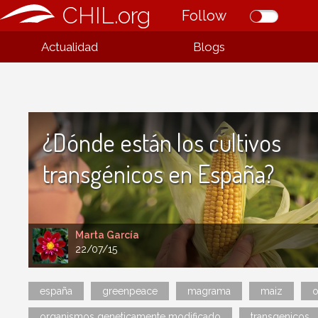
CHIL.org
Follow
Actualidad
Blogs
¿Dónde están los cultivos
transgénicos en España?
Marta García
22/07/15
españa
greenpeace
magrama
maiz
organismos geneticamente modificado
transgenicos