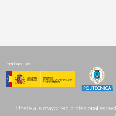
Impulsado por:
Únete a la mayor red profesional especia