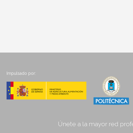
Impulsado por:
Únete a la mayor red profe