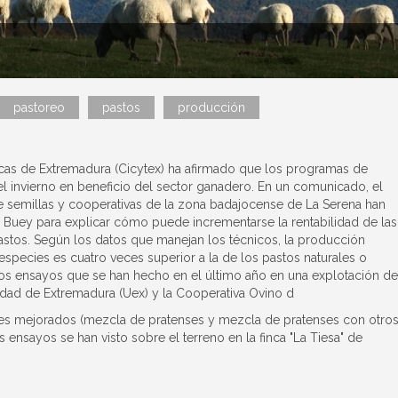
pastoreo
pastos
producción
icas de Extremadura (Cicytex) ha afirmado que los programas de
l invierno en beneficio del sector ganadero. En un comunicado, el
semillas y cooperativas de la zona badajocense de La Serena han
l Buey para explicar cómo puede incrementarse la rentabilidad de las
tos. Según los datos que manejan los técnicos, la producción
species es cuatro veces superior a la de los pastos naturales o
e los ensayos que se han hecho en el último año en una explotación de
sidad de Extremadura (Uex) y la Cooperativa Ovino d
jes mejorados (mezcla de pratenses y mezcla de pratenses con otro
s ensayos se han visto sobre el terreno en la finca "La Tiesa" de