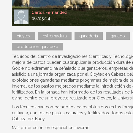
Carlos Fernández
06/05/14
cicytex
extremadura
ganadería
ganado
producción ganadera
Técnicos del Centro de Investigaciones Científicas y Tecnológ
mejora de pastos pueden cuadruplicar la producción durante e
Gobierno extremeño ha señalado que ganaderos, empresas de 
asistido a una jornada organizada por el Cicytex en Cabeza de
explotaciones ganaderas mediante programas de mejora de pas
invernal de los pastos mejorados mediante la introducción de e
fertilizados. En la jornada han informado de los resultados d
ovino, dentro de un proyecto realizado por Cicytex, la Univer
Los técnicos han comparado los datos obtenidos en los forra
cultivos), con los de pastos naturales y fertilizados. Todos esto
Cabeza del Buey.
Más producción, en especial en invierno