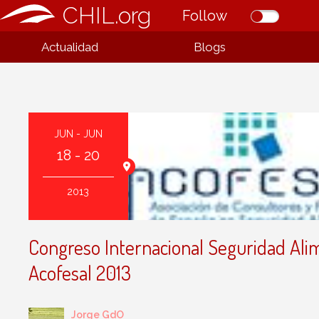
CHIL.org
Follow
Actualidad
Blogs
JUN - JUN
18 - 20
 y Cajal Ciudad
28040 - MADRID
2013
Congreso Internacional Seguridad Ali
Acofesal 2013
Jorge GdO