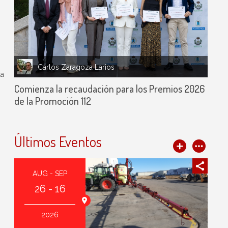
Carlos Zaragoza Larios
la
Comienza la recaudación para los Premios 2026
de la Promoción 112
Últimos Eventos
AUG - SEP
26 - 16
agoza (España)
2026