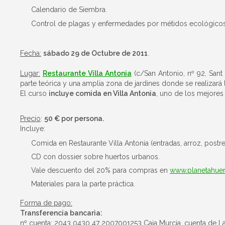
Calendario de Siembra.
Control de plagas y enfermedades por métidos ecológicos
Fecha:
sábado 29 de Octubre de 2011
.
Lugar:
Restaurante Villa Antonia
(c/San Antonio, nº 92, San
parte teórica y una amplia zona de jardines donde se realizará l
El curso
incluye comida en Villa Antonia
, uno de los mejores 
Precio
:
50 € por persona.
Incluye:
Comida en Restaurante Villa Antonia (entradas, arroz, postre
CD con dossier sobre huertos urbanos.
Vale descuento del 20% para compras en
www.planetahuer
Materiales para la parte práctica.
Forma de pago:
Transferencia bancaria:
nº cuenta: 2043 0430 47 2007001253 Caja Murcia. cuenta de La