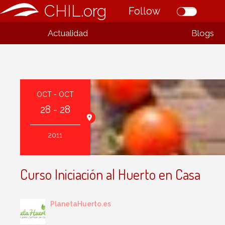
CHIL.org
Follow
Actualidad
Blogs
OCT - OCT
28 - 28
t
2011
Curso Iniciación al Huerto en Casa
PlanetaHuerto.es