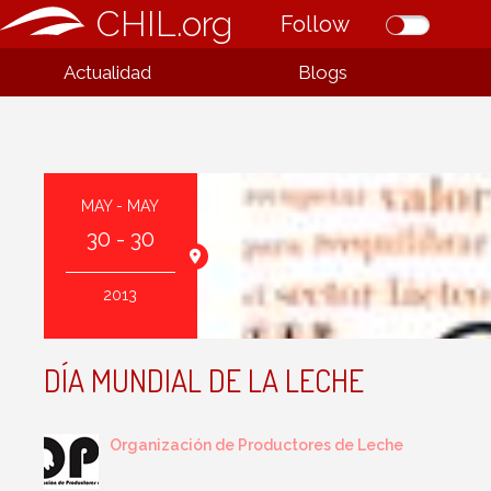
CHIL.org
Follow
Actualidad
Blogs
MAY - MAY
30 - 30
 España
2013
DÍA MUNDIAL DE LA LECHE
Organización de Productores de Leche