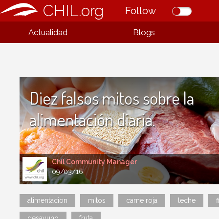
CHIL.org
Follow
Actualidad
Blogs
Diez falsos mitos sobre la
alimentación diaria.
Chil Community Manager
09/03/16
alimentacion
mitos
carne roja
leche
f
desayuno
fruta