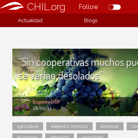
CHIL.org
Follow
Actualidad
Blogs
“Sin cooperativas muchos pu
se verían desolados”
Eugenio DOP
28/05/14
agricultura
alejandro monzon
anecoop
coo
economia
entrevista
presidente