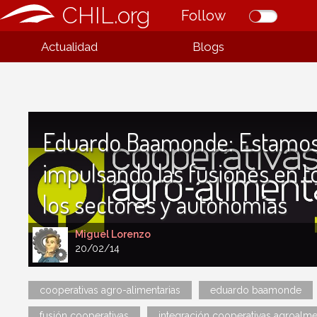
CHIL.org
Follow
Actualidad
Blogs
Eduardo Baamonde: Estamo
impulsando las fusiones en t
los sectores y autonomías
Miguel Lorenzo
20/02/14
cooperativas agro-alimentarias
eduardo baamonde
fusión cooperativas
integración cooperativas agroalme