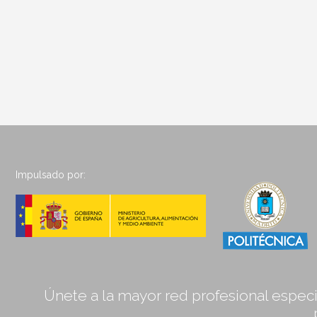
Impulsado por:
Únete a la mayor red profesional especia