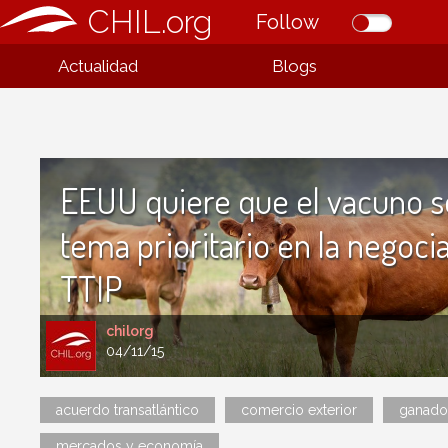
CHIL.org
Follow
Actualidad
Blogs
EEUU quiere que el vacuno s
tema prioritario en la negoci
TTIP
chilorg
04/11/15
acuerdo transatlántico
comercio exterior
ganado
mercados y economía