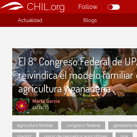
CHIL.org
Follow
Actualidad
Blogs
El 8º Congreso Federal de U
reivindica el modelo familiar
agricultura y ganadería
Marta García
11/11/13
agricultura familiar
congreso federal
ganaderia fa
madrid
union de pequeños agricultores
upa