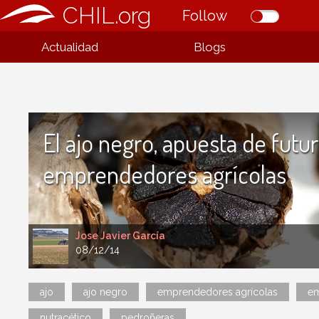
CHIL.org
Follow
Actualidad
Blogs
El ajo negro, apuesta de futu
emprendedores agrícolas
Jose Javier García
08/12/14
ajo
ajo negro
emprendedores agrícolas
e
nutracético
pedroñeras