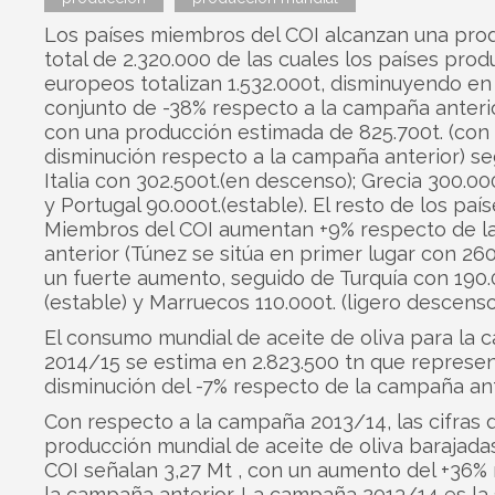
Los países miembros del COI alcanzan una pro
total de 2.320.000 de las cuales los países pro
europeos totalizan 1.532.000t, disminuyendo en
conjunto de -38% respecto a la campaña anteri
con una producción estimada de 825.700t. (con
disminución respecto a la campaña anterior) s
Italia con 302.500t.(en descenso); Grecia 300.000t
y Portugal 90.000t.(estable). El resto de los paí
Miembros del COI aumentan +9% respecto de 
anterior (Túnez se sitúa en primer lugar con 260
un fuerte aumento, seguido de Turquía con 190.
(estable) y Marruecos 110.000t. (ligero descenso
El consumo mundial de aceite de oliva para la
2014/15 se estima en 2.823.500 tn que represen
disminución del -7% respecto de la campaña ant
Con respecto a la campaña 2013/14, las cifras 
producción mundial de aceite de oliva barajadas
COI señalan 3,27 Mt , con un aumento del +36%
la campaña anterior. La campaña 2013/14 es la