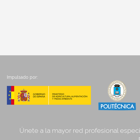
Impulsado por:
Únete a la mayor red profesional especia