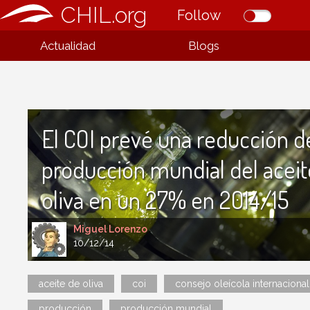
CHIL.org
Follow
Actualidad
Blogs
El COI prevé una reducción de
producción mundial del aceit
oliva en un 27% en 2014/15
Miguel Lorenzo
10/12/14
aceite de oliva
coi
consejo oleícola internacional
producción
producción mundial