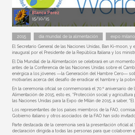
Blanca Perez
15/10/15
2015
dia mundial de la alimentación
expo milano
El Secretario General de las Naciones Unidas, Ban Ki-moon, y
inaugural por el Presidente de la República Italiana y los minist
El Día Mundial de la Alimentación se celebrará en un momen
antes de la Conferencia de las Naciones Unidas sobre el Cambi
enérgica a los jóvenes ―la Generación del Hambre Cero― sobre
motivarles acerca del desafío de erradicar el hambre y la pobre
En la ceremonia oficial se conmemorará el 70.º aniversario de 
Alimentación de 2015, esto es, “Protección social y agricultura
las Naciones Unidas para la Expo de Milán de 2015, a saber, “
Los representantes de los países miembros de la FAO, comisari
Gobierno italiano y otros asociados de la FAO han sido invitado
Parte destacada de la ceremonia será la presentación oficial al
declaración dirigida a todas las personas para que colaboren en