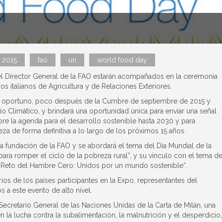
 2015
fao
un
world food day
 el Director General de la FAO estarán acompañados en la ceremonia
ros italianos de Agricultura y de Relaciones Exteriores.
to oportuno, poco después de la Cumbre de septiembre de 2015 y
o Climático, y brindará una oportunidad única para enviar una señal
 la agenda para el desarrollo sostenible hasta 2030 y para
za de forma definitiva a lo largo de los próximos 15 años.
la fundación de la FAO y se abordará el tema del Día Mundial de la
 para romper el ciclo de la pobreza rural”, y su vínculo con el tema d
El Reto del Hambre Cero: Unidos por un mundo sostenible”.
os de los países participantes en la Expo, representantes del
s a este evento de alto nivel.
 Secretario General de las Naciones Unidas de la Carta de Milán, una
 la lucha contra la subalimentación, la malnutrición y el desperdicio,