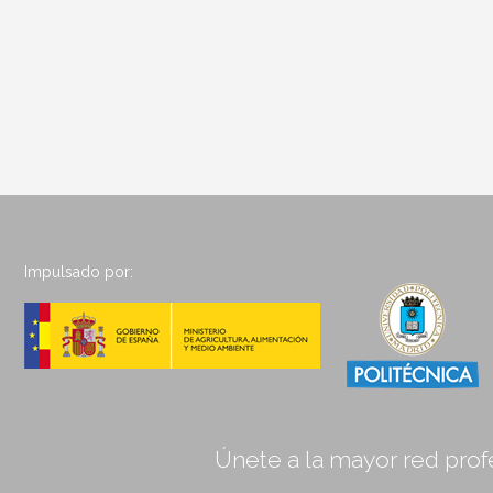
Impulsado por:
Únete a la mayor red profe