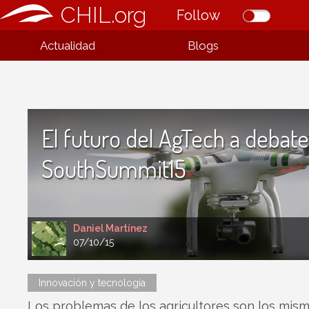
CHIL.org
Follow
Actualidad
Blogs
El futuro del AgTech a debat
SouthSummit15
Daniel Martínez
07/10/15
Innovación y tecnología
Los problemas de los agricultores son los mis