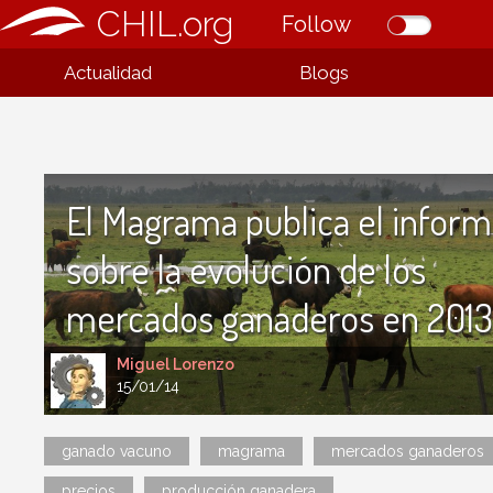
CHIL.org
Follow
Actualidad
Blogs
El Magrama publica el infor
sobre la evolución de los
mercados ganaderos en 2013
Miguel Lorenzo
15/01/14
ganado vacuno
magrama
mercados ganaderos
precios
producción ganadera