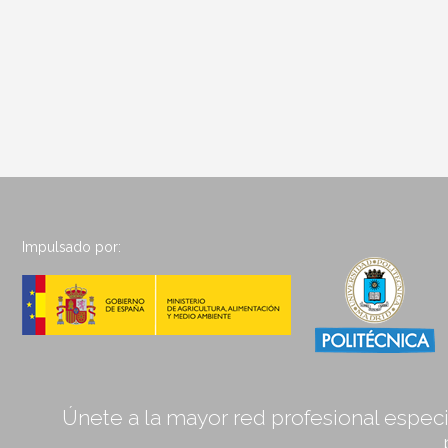
Impulsado por:
Únete a la mayor red profesional especia