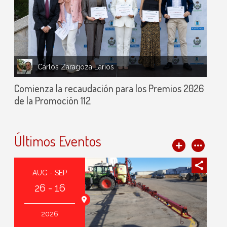
Carlos Zaragoza Larios
Comienza la recaudación para los Premios 2026
de la Promoción 112
Últimos Eventos
AUG - SEP
26 - 16
agoza (España)
2026