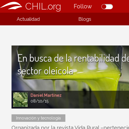
CHIL.org
Follow
Actualidad
Blogs
En busca de la rentabilidad d
sector oleícola
Daniel Martínez
08/10/15
Innovación y tecnología
Organizada por la revista Vida Rural –perteneci