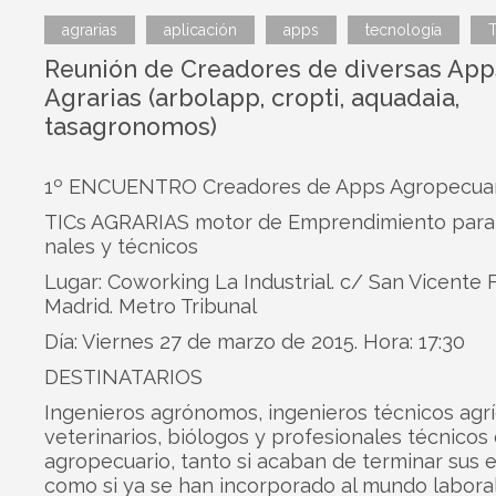
agrarias
aplicación
apps
tecnología
Reunión de Creadores de diversas App
Agrarias (arbolapp, cropti, aquadaia,
tasagronomos)
1º ENCUENTRO Creadores de Apps Agropecuar
TICs AGRARIAS motor de Empren­di­miento para p
na­les y técnicos
Lugar: Cowor­king La Indus­trial. c/ San Vicente F
Madrid. Metro Tribunal
Día: Vier­nes 27 de marzo de 2015. Hora: 17:30
DESTINATARIOS
Inge­nie­ros agró­no­mos, inge­nie­ros téc­ni­cos agrí­
vete­ri­na­rios, bió­lo­gos y pro­fe­sio­na­les téc­ni­cos
agro­pe­cua­rio, tanto si aca­ban de ter­mi­nar sus 
como si ya se han incor­po­rado al mundo labo­ral