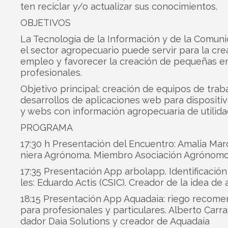
ten reci­clar y/o actua­li­zar sus conocimientos.
OBJETIVOS
La Tec­no­lo­gía de la Infor­ma­ción y de la Comu­ni
el sec­tor agro­pe­cua­rio puede ser­vir para la cre
empleo y favo­re­cer la crea­ción de peque­ñas e
profesionales.
Obje­tivo prin­ci­pal: crea­ción de equi­pos de tra­b
desa­rro­llos de apli­ca­cio­nes web para dis­po­si­ti
y webs con infor­ma­ción agro­pe­cua­ria de uti­li­d
PROGRAMA
17:30 h Pre­sen­ta­ción del Encuen­tro: Ama­lia Mar
niera Agró­noma. Miem­bro Aso­cia­ción Agrónom
17:35 Pre­sen­ta­ción App arbo­lapp. Iden­ti­fi­ca­ci
les: Eduardo Actis (CSIC). Crea­dor de la idea de
18:15 Pre­sen­ta­ción App Aqua­daia: riego reco­m
para pro­fe­sio­na­les y par­ti­cu­la­res. Alberto Carra
da­dor Daia Solu­tions y crea­dor de Aquadaia