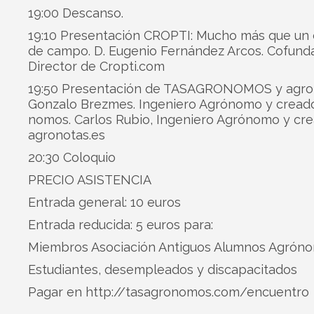
19:00 Des­canso.
19:10 Pre­sen­ta­ción CROPTI: Mucho más que un
de campo. D. Euge­nio Fer­nán­dez Arcos. Cofun­da
Direc­tor de Cropti.com
19:50 Pre­sen­ta­ción de TASAGRONOMOS y agro
Gon­zalo Brez­mes. Inge­niero Agró­nomo y crea­do
no­mos. Car­los Rubio, Inge­niero Agró­nomo y cre
agronotas.es
20:30 Colo­quio
PRECIO ASISTENCIA
Entrada gene­ral: 10 euros
Entrada redu­cida: 5 euros para:
Miem­bros Aso­cia­ción Anti­guos Alum­nos Agrón
Estu­dian­tes, des­em­plea­dos y discapacitados
Pagar en
http://tasagronomos.com/encuentro