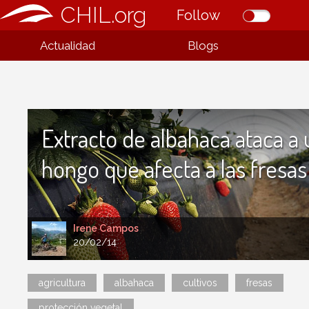
CHIL.org
Follow
Actualidad
Blogs
Extracto de albahaca ataca a 
hongo que afecta a las fresas
Irene Campos
20/02/14
agricultura
albahaca
cultivos
fresas
protección vegetal