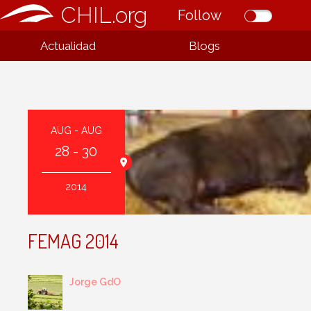
CHIL.org
Follow
Actualidad
Blogs
AUG - AUG
28 - 30
vente
2014
FEMAG 2014
Jorge GdO