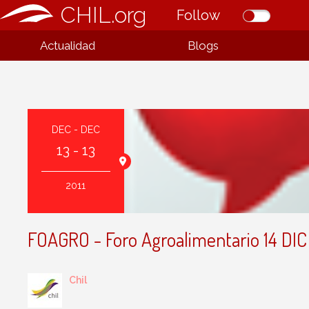
CHIL.org
Follow
Actualidad
Blogs
DEC - DEC
13 - 13
va, Murcia
2011
FOAGRO - Foro Agroalimentario 14 DIC 
Chil