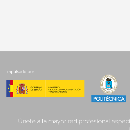
Impulsado por:
Únete a la mayor red profesional especia