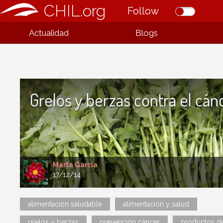
CHIL.org
Follow
Actualidad
Blogs
Grelos y berzas contra el cán
Marta García
17/12/14
alimentación saludable
alimentación y salud
grelos y berzas
prevención cáncer
productos de