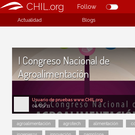
CHIL.org
Follow
Actualidad
Blogs
I Congreso Nacional de
Agroalimentación
Usuario de pruebas www.CHIL.org
04/05/11
agroalimentación
agrotech
alimentación
c
ingenieros
innovación
pamplona