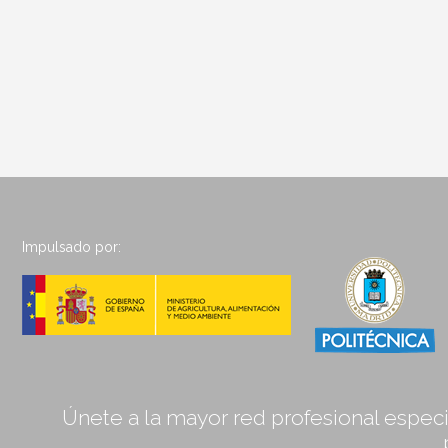
Impulsado por:
Únete a la mayor red profesional especia