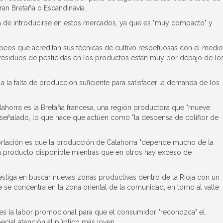
ran Bretaña o Escandinavia.
ora de introducirse en estos mercados, ya que es "muy compacto" y
peos que acreditan sus técnicas de cultivo respetuosas con el medio
 residuos de pesticidas en los productos están muy por debajo de lo
la falta de producción suficiente para satisfacer la demanda de los
Calahorra es la Bretaña francesa, una región productora que "mueve
señalado, lo que hace que actúen como "la despensa de coliflor de
xportación es que la producción de Calahorra "depende mucho de la
 producto disponible mientras que en otros hay exceso de
nvestiga en buscar nuevas zonas productivas dentro de la Rioja con un
e concentra en la zona oriental de la comunidad, en torno al valle
es la labor promocional para que el consumidor "reconozca" el
ecial atención al público más joven.