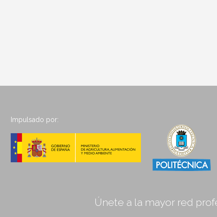
Impulsado por:
Únete a la mayor red profe