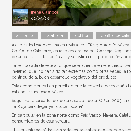
Irene Campos
01/04/13
aumento
calahorra
coliflor
coliflor de cala
Así lo ha indicado en una entrevista con Efeagro Adolfo Nájera
Coliflor de Calahorra, entidad encargada del Consejo Regulad
de un centenar de hectáreas, y se estima una producción apr
La temporada de este año, que se encuentra en el ecuador, se h
invierno, que "no han sido tan extremas como otras veces", a
contribuido al buen desarrollo vegetativo del producto.
Estas condiciones han permitido que la cosecha de este año 
calidad", ha indicado Nájera.
Según ha recordado, desde la creación de la IGP en 2003, la c
La Rioja para llegar ya "a toda España".
En particular en la zona norte como País Vasco, Navarra, Catal
consumidores de esta verdura".
El "siguiente paso", ha avanzado, es salir al exterior, donde 