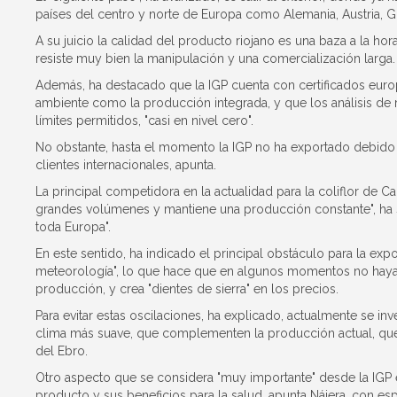
países del centro y norte de Europa como Alemania, Austria, G
A su juicio la calidad del producto riojano es una baza a la h
resiste muy bien la manipulación y una comercialización larga.
Además, ha destacado que la IGP cuenta con certificados euro
ambiente como la producción integrada, y que los análisis de
límites permitidos, "casi en nivel cero".
No obstante, hasta el momento la IGP no ha exportado debido a 
clientes internacionales, apunta.
La principal competidora en la actualidad para la coliflor de 
grandes volúmenes y mantiene una producción constante", ha 
toda Europa".
En este sentido, ha indicado el principal obstáculo para la e
meteorología", lo que hace que en algunos momentos no haya
producción, y crea "dientes de sierra" en los precios.
Para evitar estas oscilaciones, ha explicado, actualmente se i
clima más suave, que complementen la producción actual, que s
del Ebro.
Otro aspecto que se considera "muy importante" desde la IGP 
producto y sus beneficios para la salud, apunta Nájera, con esp