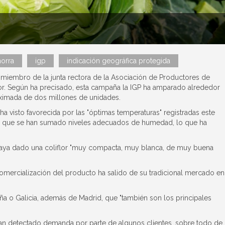
horra
igp
indicación geográfica protegida
, miembro de la junta rectora de la Asociación de Productores de
or. Según ha precisado, esta campaña la IGP ha amparado alrededor
oximada de dos millones de unidades.
a visto favorecida por las "óptimas temperaturas" registradas este
 lo que se han sumado niveles adecuados de humedad, lo que ha
haya dado una coliflor "muy compacta, muy blanca, de muy buena
omercialización del producto ha salido de su tradicional mercado en
uña o Galicia, además de Madrid, que "también son los principales
ya han detectado demanda por parte de algunos clientes, sobre todo de