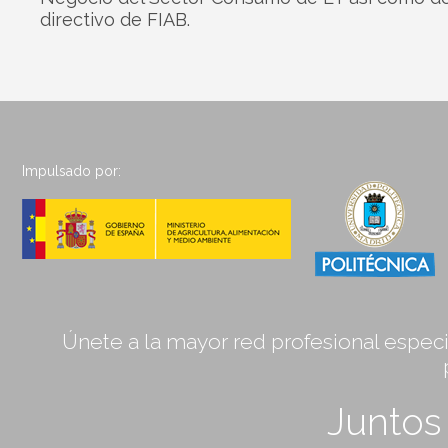
directivo de FIAB.
Impulsado por:
Únete a la mayor red profesional especia
Junto