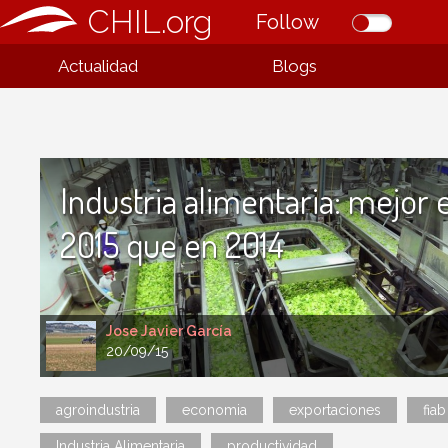
CHIL.org
Follow
Actualidad
Blogs
Industria alimentaria: mejor 
2015 que en 2014
Jose Javier García
20/09/15
agroindustria
economia
exportaciones
fiab
Industria Alimentaria
productividad