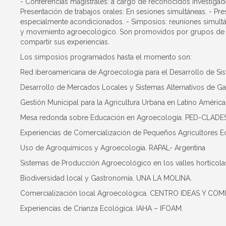
- Conferencias magistrales: a cargo de reconocidos investigad
Presentación de trabajos orales: En sesiones simultáneas. - Pr
especialmente acondicionados. - Simposios: reuniones simultá
y movimiento agroecológico. Son promovidos por grupos de tra
compartir sus experiencias.
Los simposios programados hasta el momento son:
Red iberoamericana de Agroecología para el Desarrollo de Si
Desarrollo de Mercados Locales y Sistemas Alternativos de G
Gestión Municipal para la Agricultura Urbana en Latino Amé
Mesa redonda sobre Educación en Agroecología. PED-CLADES
Experiencias de Comercialización de Pequeños Agricultores 
Uso de Agroquímicos y Agroecología. RAPAL- Argentina
Sistemas de Producción Agroecológico en los valles hortícola
Biodiversidad local y Gastronomía. UNA LA MOLINA.
Comercialización local Agroecológica. CENTRO IDEAS Y C
Experiencias de Crianza Ecológica. IAHA – IFOAM.