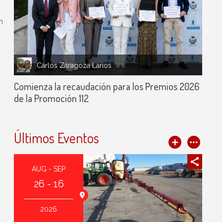
n
Carlos Zaragoza Larios
Comienza la recaudación para los Premios 2026
de la Promoción 112
Últimos Eventos
AUG - SEP
26 - 16
agoza (España)
2026