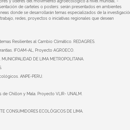
ores y líderes del movimiento agroecológico a nivel mundial. -
esentación de carteles o posters: serán presentados en ambientes
neas donde se desarrollarán temas especializados de la investigació
bajo, redes, proyectos o iniciativas regionales que desean
stemas Resilientes al Cambio Climático. REDAGRES.
arantías. IFOAM-AL, Proyecto AGROECO.
rica. MUNICIPALIDAD DE LIMA METROPOLITANA.
.
Ecológicos. ANPE-PERU.
s de Chillon y Mala. Proyecto VLIR- UNALM.
OMITE CONSUMIDORES ECOLÓGICOS DE LIMA.
Zar