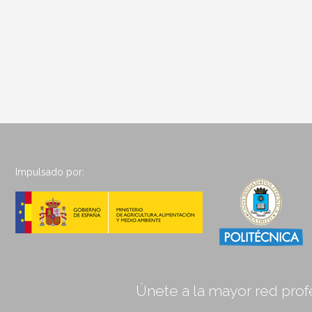
Impulsado por:
Únete a la mayor red profe