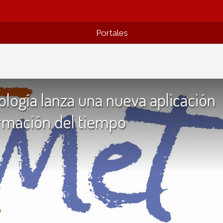
Portales
ología lanza una nueva aplicación
ormación del tiempo