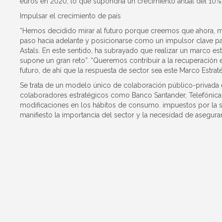
euros en 2020, lo que supondría un crecimiento anual del 10%
Impulsar el crecimiento de país
“Hemos decidido mirar al futuro porque creemos que ahora, má
paso hacia adelante y posicionarse como un impulsor clave par
Astals. En este sentido, ha subrayado que realizar un marco est
supone un gran reto”. “Queremos contribuir a la recuperación
futuro, de ahí que la respuesta de sector sea este Marco Estratég
Se trata de un modelo único de colaboración público-privada 
colaboradores estratégicos como Banco Santander, Telefónica, 
modificaciones en los hábitos de consumo. impuestos por la 
manifiesto la importancia del sector y la necesidad de asegura