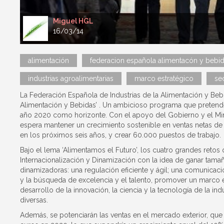
Miguel HGL
16/03/14
alimentación
federacion española alimentacón y bebi
industrias agroalimentarias
marco estratégico
se
La Federación Española de Industrias de la Alimentación y Bebi
Alimentación y Bebidas’ . Un ambicioso programa que pretende
año 2020 como horizonte. Con el apoyo del Gobierno y el Mini
espera mantener un crecimiento sostenible en ventas netas de 
en los próximos seis años, y crear 60.000 puestos de trabajo.
Bajo el lema ‘Alimentamos el Futuro’, los cuatro grandes retos 
Internacionalización y Dinamización con la idea de ganar tamañ
dinamizadoras: una regulación eficiente y ágil; una comunicaci
y la búsqueda de excelencia y el talento, promover un marco e
desarrollo de la innovación, la ciencia y la tecnología de la indu
diversas.
Además, se potenciarán las ventas en el mercado exterior, qu