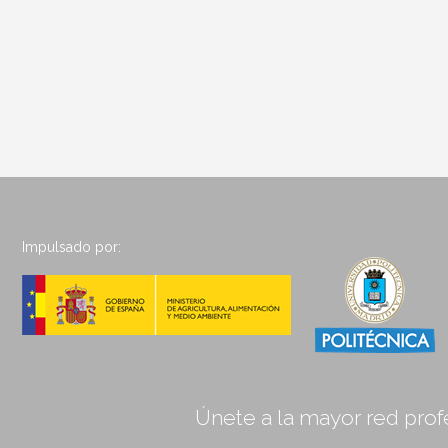
Impulsado por:
Únete a la mayor red profe