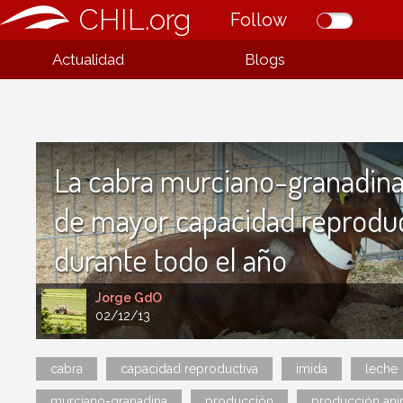
CHIL.org
Follow
Actualidad
Blogs
La cabra murciano-granadina,
de mayor capacidad reproduc
durante todo el año
Jorge GdO
02/12/13
cabra
capacidad reproductiva
imida
leche
murciano-granadina
producción
producción ani