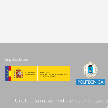
Impulsado por:
Únete a la mayor red profesional especia