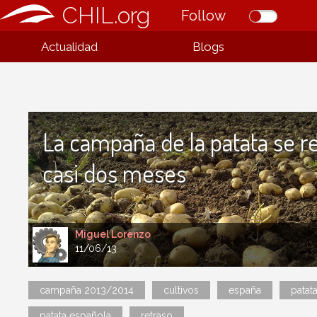
CHIL.org
Follow
Actualidad
Blogs
La campaña de la patata se r
casi dos meses
Miguel Lorenzo
11/06/13
campaña 2013/2014
cultivos
españa
patat
patata española
retraso