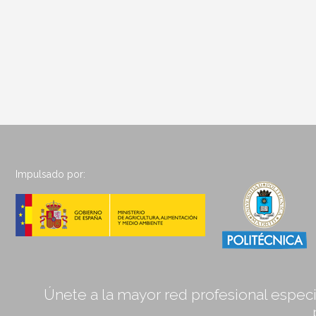
Impulsado por:
Únete a la mayor red profesional especia