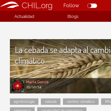
CHIL.org
Follow
Actualidad
Blogs
La cebada se adapta al camb
climático
Marta García
29/10/14
agrobiología
cabada
cambio climático
IRN
salamanca
universidad de salamanca