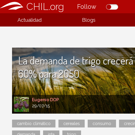
CHIL.org
Follow
Actualidad
Blogs
La demanda de trigo crecerá
60% para 2050
Eugenio DOP
29/07/15
cambio climático
cereales
consumo
creci
demanda
inta
trigo