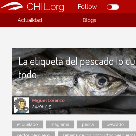
CHIL.org
Follow
Actualidad
Blogs
La etiqueta del pescado lo c
todo
Miguel Lorenzo
24/06/15
etiquetado
magrama
pesca
pescado
sector pesquero
semana de los productos pesqueros