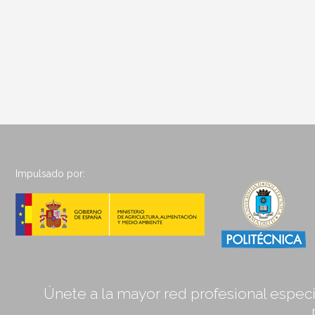
Impulsado por:
Únete a la mayor red profesional especia