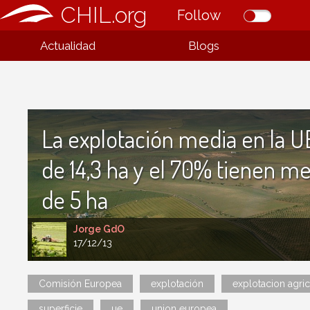
CHIL.org
Follow
Actualidad
Blogs
La explotación media en la U
de 14,3 ha y el 70% tienen m
de 5 ha
Jorge GdO
17/12/13
Comisión Europea
explotación
explotacion agri
superficie
ue
union europea