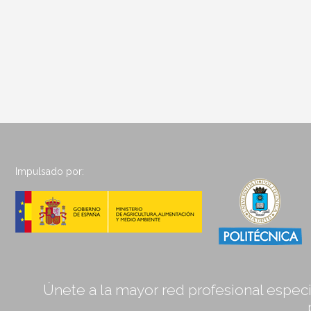
Impulsado por:
Únete a la mayor red profesional especia