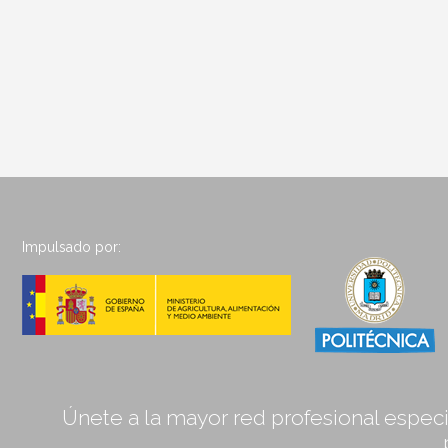
Impulsado por:
Únete a la mayor red profesional especia