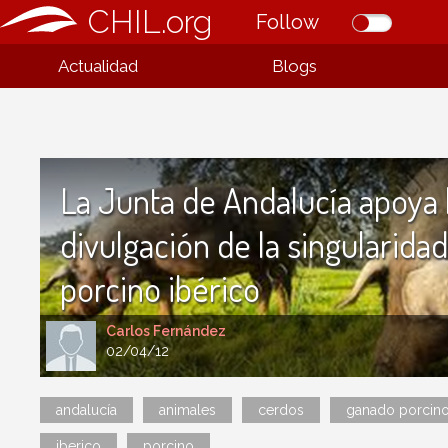
CHIL.org
Follow
Actualidad
Blogs
La Junta de Andalucía apoya 
divulgación de la singularidad
porcino ibérico
Carlos Fernández
02/04/12
andalucía
animales
cerdos
ganado porcin
iberico
porcino