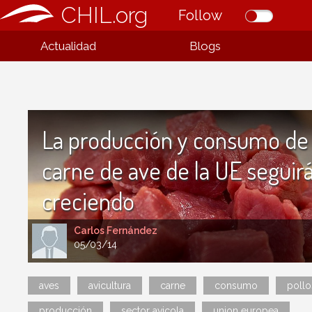
CHIL.org
Follow
Actualidad
Blogs
La producción y consumo de 
carne de ave de la UE seguir
creciendo
Carlos Fernández
05/03/14
aves
avicultura
carne
consumo
pollo
producción
sector avicola
union europea