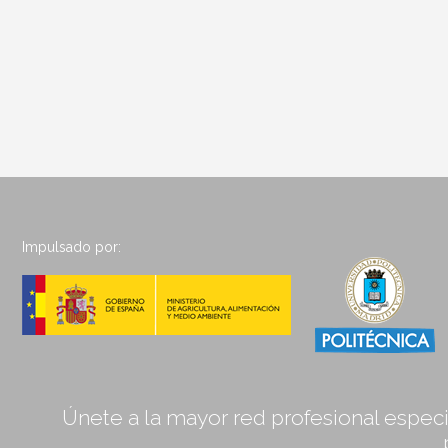
Impulsado por:
Únete a la mayor red profesional especia