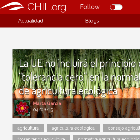
CHIL.org
Follow
Actualidad
Blogs
La UE no incluirá el principio
“tolerancia cero” en la norma
de agricultura ecológica
Marta García
04/06/15
agricultura
agricultura ecológica
consejo agricul
fitosanitarios agricultura
normativa agricultura ecologic