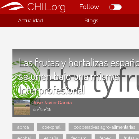
CHIL.org
Follow
Actualidad
Blogs
Las frutas y hortalizas españ
se unen bajo una misma
Interprofesional
Jose Javier García
25/05/15
aproa
coexphal
cooperativas agro-alimentarias
ecohal
españa
fecoam
fepex
frutas y