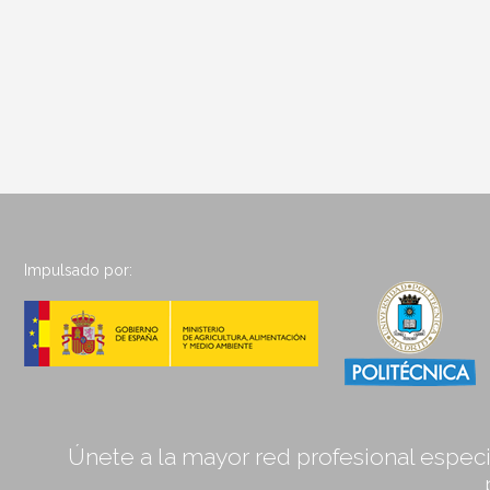
Impulsado por:
Únete a la mayor red profesional especia