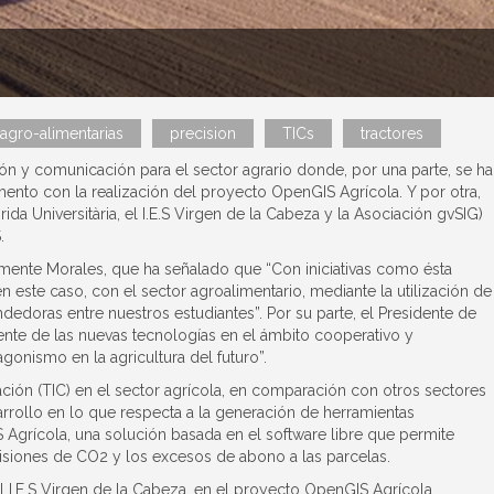
agro-alimentarias
precision
TICs
tractores
n y comunicación para el sector agrario donde, por una parte, se h
ento con la realización del proyecto OpenGIS Agrícola. Y por otra,
da Universitària, el I.E.S Virgen de la Cabeza y la Asociación gvSIG)
.
Clemente Morales, que ha señalado que “Con iniciativas como ésta
 este caso, con el sector agroalimentario, mediante la utilización de
edoras entre nuestros estudiantes”. Por su parte, el Presidente de
ente de las nuevas tecnologías en el ámbito cooperativo y
gonismo en la agricultura del futuro”.
ción (TIC) en el sector agrícola, en comparación con otros sectores
rrollo en lo que respecta a la generación de herramientas
S Agrícola, una solución basada en el software libre que permite
misiones de CO2 y los excesos de abono a las parcelas.
l I.E.S Virgen de la Cabeza, en el proyecto OpenGIS Agrícola