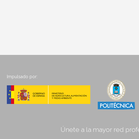
Impulsado por:
Únete a la mayor red profe