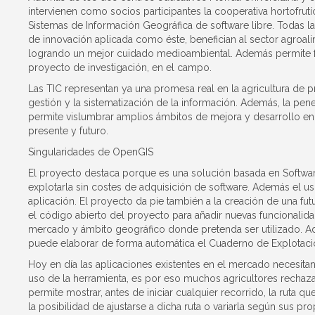
intervienen como socios participantes la cooperativa hortofru
Sistemas de Información Geográfica de software libre. Todas l
de innovación aplicada como éste, benefician al sector agroal
logrando un mejor cuidado medioambiental. Además permite form
proyecto de investigación, en el campo.
Las TIC representan ya una promesa real en la agricultura de p
gestión y la sistematización de la información. Además, la pen
permite vislumbrar amplios ámbitos de mejora y desarrollo en 
presente y futuro.
Singularidades de OpenGIS
El proyecto destaca porque es una solución basada en Software
explotarla sin costes de adquisición de software. Además el usu
aplicación. El proyecto da pie también a la creación de una f
el código abierto del proyecto para añadir nuevas funcionali
mercado y ámbito geográfico donde pretenda ser utilizado. Ad
puede elaborar de forma automática el Cuaderno de Explotació
Hoy en día las aplicaciones existentes en el mercado necesit
uso de la herramienta, es por eso muchos agricultores rechaza
permite mostrar, antes de iniciar cualquier recorrido, la ruta q
la posibilidad de ajustarse a dicha ruta o variarla según sus prop