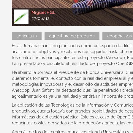
Miguel HGL
27/06/12
agricultura
agricultura de precisión
cooperativas 
Estas Jornadas han sido planteadas como un espacio de difusió
analizado los objetivos y resultados conseguidos hasta el mom
los cuatro socios participantes en este proyecto (Anecoop, Flori
han presentado y discutido el resultado del proyecto OpenGIS
Ha abierto la Jornada el Presidente de Florida Universitària, 
queremos fomentar el contacto con la realidad empresarial y en
metodologías innovadoras y el desarrollo de actitudes emprend
Anecoop, Juan Safont, ha destacado que: “la penetración creci
agroalimentario es ya una realidad y tendrá un importante prota
La aplicación de las Tecnologías de la Información y Comunica
productivos, cuenta todavía con grandes posibilidades de desa
informáticas de aplicación práctica. Éste es el caso de OpenGI
reducir los costes derivados de la producción agrícola, las e
Además de los dos centros educativos Florida Universitària y e