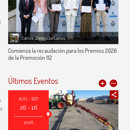
l
Carlos Zaragoza Larios
Comienza la recaudación para los Premios 2026
de la Promoción 112
Últimos Eventos
AUG - SEP
.
26 - 16
el
2026