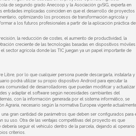
tícola de segundo grado Anecoop y la Asociación gvSIG, experta en
as entidades implicadas coinciden en que el desarrollo de proyectos
imentario, optimizando los procesos de transformación agrícola y
ar a los futuros profesionales a partir de la aplicación práctica de
recisión, la reducción de costes, el aumento de productividad, la
etración creciente de las tecnologías basadas en dispositivos móviles
el sector agrícola donde las TIC juegan ya un papel importante de
 Libre, por lo que cualquier persona puede descargarla, instalarla y
ario podrá utilizar su propio dispositivo Android para ejecutar la
utura comunidad de desarrolladores que puedan modificar y actualizar
dades y adaptar el software según necesidades cambiantes del
emás, con la información generada por el sistema informático, se
n Agraria, necesario según la normativa Europea vigente actualmente
an una gran cantidad de parámetros que deben ser configurados para 
n su uso. Otra de las ventajas competitivas del proyecto es que
ue debería seguir el vehículo dentro de la parcela, dejando al operario
ios criterios.