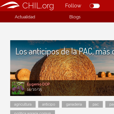
CHIL.org
Follow
Actualidad
Blogs
Los anticipos de la PAC, más 
Eugenio DOP
14/10/15
agricultura
anticipo
ganaderia
pac
pa
politica agraria comun