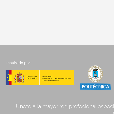
Impulsado por:
Únete a la mayor red profesional especia